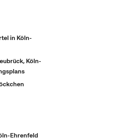
el in Köln-
eubrück, Köln-
ngsplans
töckchen
öln-Ehrenfeld