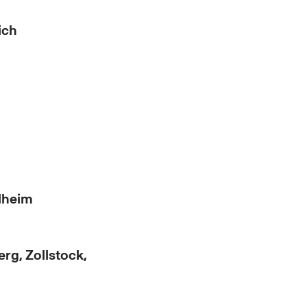
ich
lheim
rg, Zollstock,