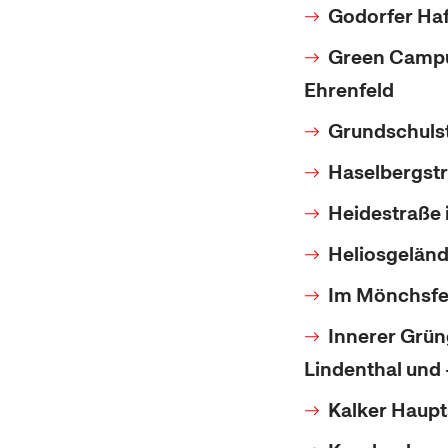
Godorfer Haf
Green Campus
Ehrenfeld
Grundschuls
Haselbergstr
Heidestraße
Heliosgeländ
Im Mönchsfe
Innerer Grüng
Lindenthal und
Kalker Haupt