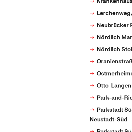
Krankenhaus 
Lerchenweg/
Neubrücker R
Nördlich Man
Nördlich Sto
Oranienstra
Ostmerheimer
Otto-Langen-
Park-and-Rid
Parkstadt Sü
Neustadt-Süd
Parkstadt Sü