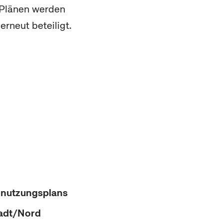
n Plänen werden
rneut beteiligt.
ennutzungsplans
tadt/Nord