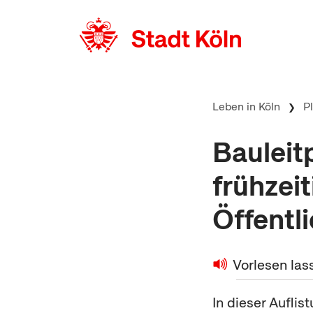
zum Inhalt springen
Leben in Köln
P
Bauleit
frühzeit
Öffentli
Vorlesen las
In dieser Auflis