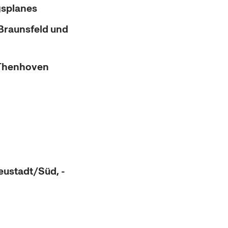
gsplanes
Braunsfeld und
/Thenhoven
eustadt/Süd, -