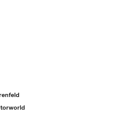
renfeld
otorworld