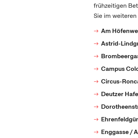
frühzeitigen Be
Sie im weiteren
Am Höfenweg
Astrid-Lindg
Brombeergas
Campus Colo
Circus-Ronca
Deutzer Hafe
Dorotheenstr
Ehrenfeldgür
Enggasse / A