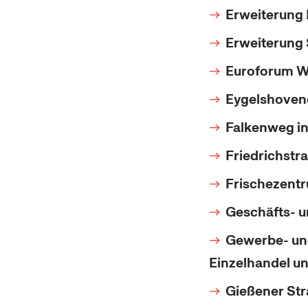
Erweiterung 
Erweiterung
Euroforum W
Eygelshovene
Falkenweg i
Friedrichstr
Frischezentr
Geschäfts- u
Gewerbe- und
Einzelhandel u
Gießener Str