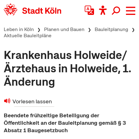
zum Inhalt springen
Leben in Köln
Planen und Bauen
Bauleitplanung
Aktuelle Bauleitpläne
Krankenhaus Holweide/
Ärztehaus in Holweide, 1.
Änderung
Vorlesen lassen
Beendete frühzeitige Beteiligung der
Öffentlichkeit an der Bauleitplanung gemäß § 3
Absatz 1 Baugesetzbuch