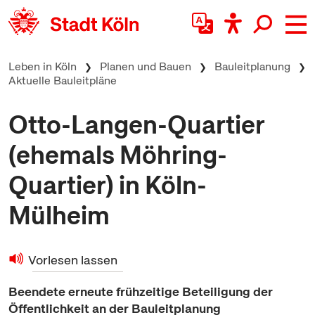
zum Inhalt springen
Leben in Köln
Planen und Bauen
Bauleitplanung
Aktuelle Bauleitpläne
Otto-Langen-Quartier
(ehemals Möhring-
Quartier) in Köln-
Mülheim
Vorlesen lassen
Beendete erneute frühzeitige Beteiligung der
Öffentlichkeit an der Bauleitplanung