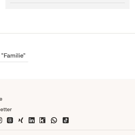
 "Familie"
e
etter