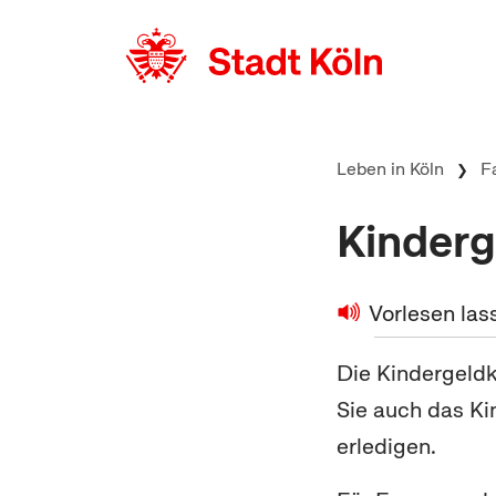
zum Inhalt springen
Leben in Köln
F
Kinderg
Vorlesen las
Die Kindergeldk
Sie auch das Ki
erledigen.