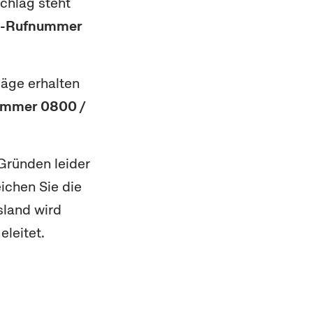
chlag steht
e-Rufnummer
äge erhalten
ummer 0800 /
Gründen leider
ichen Sie die
sland wird
eleitet.