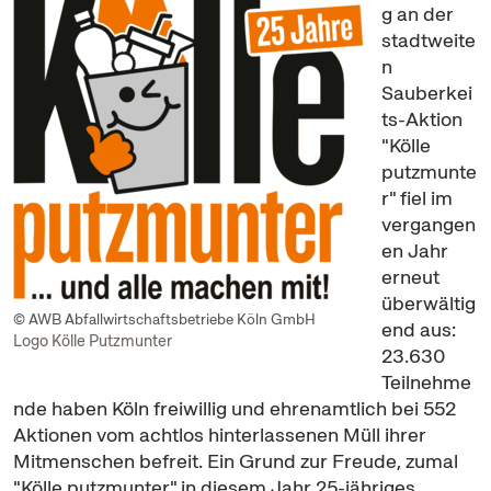
g an der
stadtweite
n
Sauberkei
ts-Aktion
"Kölle
putzmunte
r" fiel im
vergangen
en Jahr
erneut
überwältig
© AWB Abfallwirtschaftsbetriebe Köln GmbH
end aus:
Logo Kölle Putzmunter
23.630
Teilnehme
nde haben Köln freiwillig und ehrenamtlich bei 552
Aktionen vom achtlos hinterlassenen Müll ihrer
Mitmenschen befreit. Ein Grund zur Freude, zumal
"Kölle putzmunter" in diesem Jahr 25-jähriges