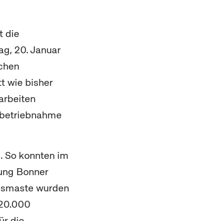
t die
ag, 20. Januar
ichen
t wie bisher
arbeiten
Inbetriebnahme
e. So konnten im
zung Bonner
ngsmaste wurden
 20.000
ür die