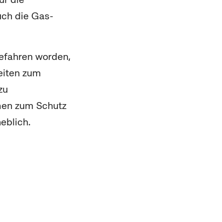
uch die Gas-
efahren worden,
eiten zum
zu
men zum Schutz
eblich.