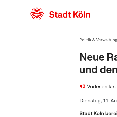
zum Inhalt springen
Politik & Verwaltun
Neue Ra
und de
Vorlesen las
Dienstag, 11. A
Stadt Köln bere