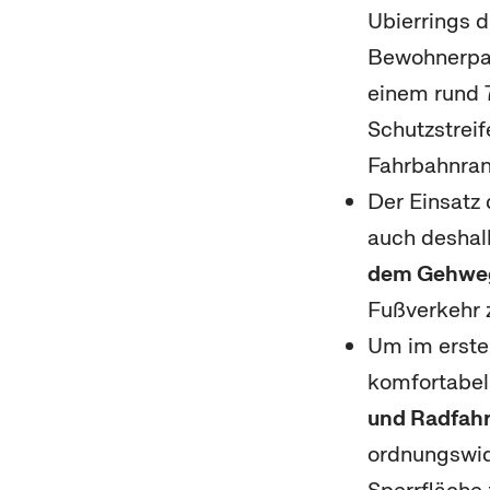
Ubierrings d
Bewohnerpark
einem rund 
Schutzstrei
Fahrbahnrand
Der Einsatz 
auch deshalb
dem Gehwe
Fußverkehr 
Um im ersten
komfortabel 
und Radfahr
ordnungswidr