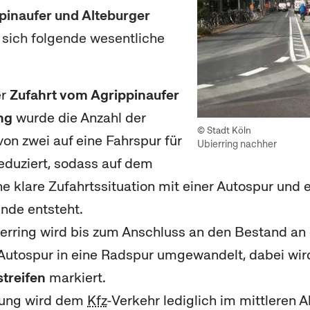
pinaufer und Alteburger
sich folgende wesentliche
er
Zufahrt vom Agrippinaufer
ng
wurde die Anzahl der
© Stadt Köln
on zwei auf eine Fahrspur für
Ubierring nachher
eduziert, sodass auf dem
ne klare Zufahrtssituation mit einer Autospur und 
nde entsteht.
erring wird bis zum Anschluss an den Bestand an 
 Autospur in eine Radspur umgewandelt, dabei wi
streifen
markiert.
nung wird dem
Kfz
-Verkehr lediglich im mittleren 