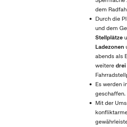
Sperrfläche 
dem Radfahrs
Durch die Pl
und dem Ge
Stellplätze
u
Ladezonen
abends als B
weitere
drei
Fahrradstell
Es werden i
geschaffen.
Mit der Umse
konfliktarm
gewährleiste