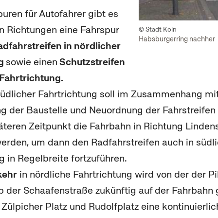
puren für Autofahrer gibt es
en Richtungen eine Fahrspur
© Stadt Köln
Habsburgerring nachher
dfahrstreifen in nördlicher
ng
sowie einen
Schutzstreifen
 Fahrtrichtung.
 südlicher Fahrtrichtung soll im Zusammenhang mi
ng der Baustelle und Neuordnung der Fahrstreifen
äteren Zeitpunkt die Fahrbahn in Richtung Linden
werden, um dann den Radfahrstreifen auch in südl
g in Regelbreite fortzuführen.
kehr
in nördliche Fahrtrichtung wird von der der P
der Schaafenstraße zukünftig auf der Fahrbahn 
 Zülpicher Platz und Rudolfplatz eine kontinuierli