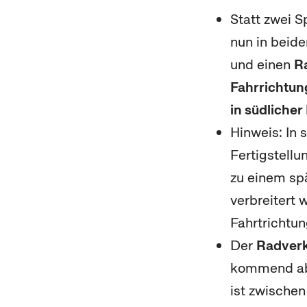
Statt zwei S
nun in beid
und einen
Ra
Fahrrichtu
in südlicher
Hinweis: In
Fertigstellu
zu einem sp
verbreitert 
Fahrtrichtun
Der
Radver
kommend ab 
ist zwischen