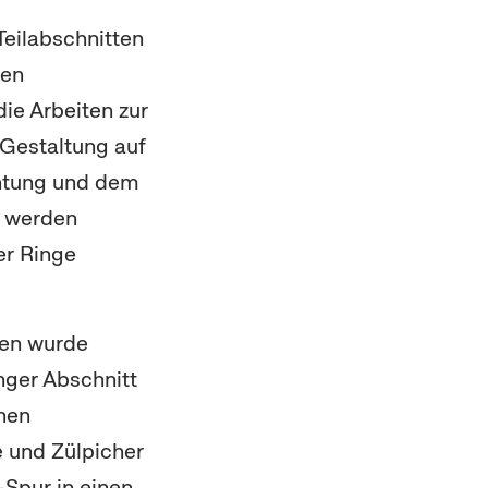
Teilabschnitten
nen
ie Arbeiten zur
 Gestaltung auf
chtung und dem
t werden
er Ringe
ren wurde
nger Abschnitt
hen
 und Zülpicher
-Spur in einen