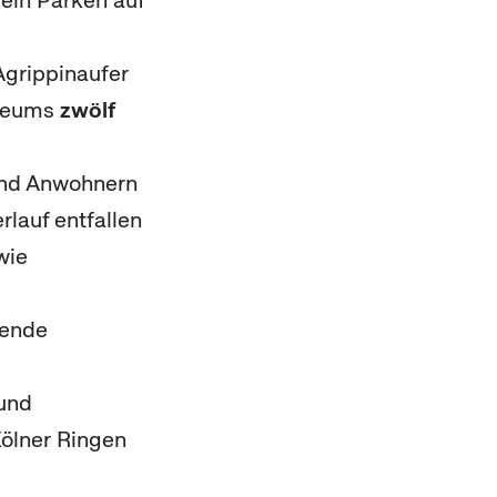
 ein Parken auf
Agrippinaufer
useums
zwölf
und Anwohnern
lauf entfallen
wie
rende
 und
Kölner Ringen