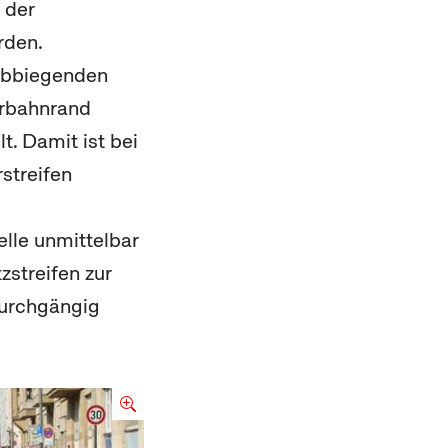
 der
rden.
sabbiegenden
hrbahnrand
. Damit ist bei
streifen
elle unmittelbar
zstreifen zur
durchgängig