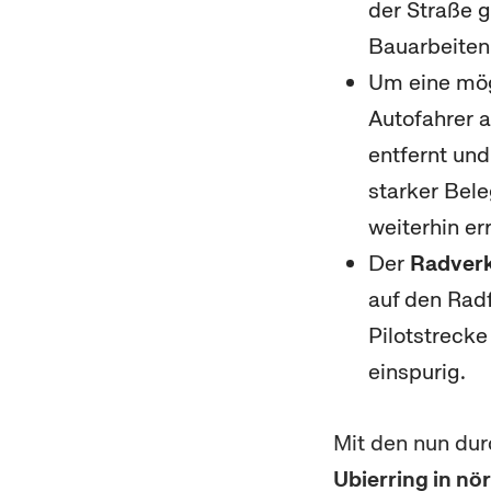
der Straße g
Bauarbeiten 
Um eine mög
Autofahrer 
entfernt un
starker Bel
weiterhin er
Der
Radver
auf den Radf
Pilotstrecke
einspurig.
Mit den nun d
Ubierring in nö