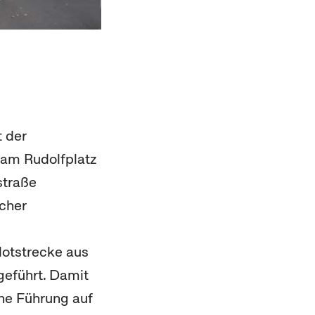
t der
 am Rudolfplatz
straße
icher
ilotstrecke aus
geführt. Damit
che Führung auf