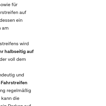
sowie für
streifen auf
tdessen ein
n am
streifens wird
r halbseitig auf
der voll dem
indeutig und
-Fahrstreifen
hung regelmäßig
 kann die