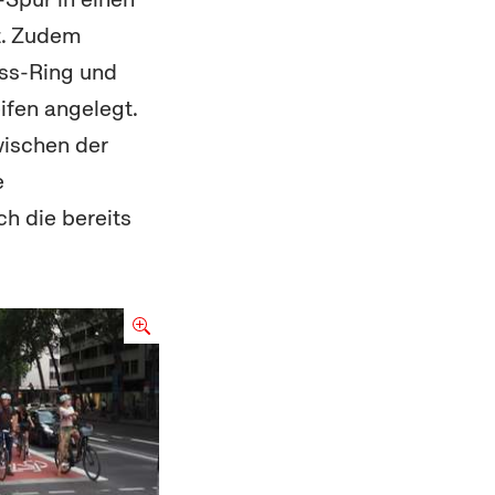
t. Zudem
ss-Ring und
fen angelegt.
wischen der
e
ch die bereits