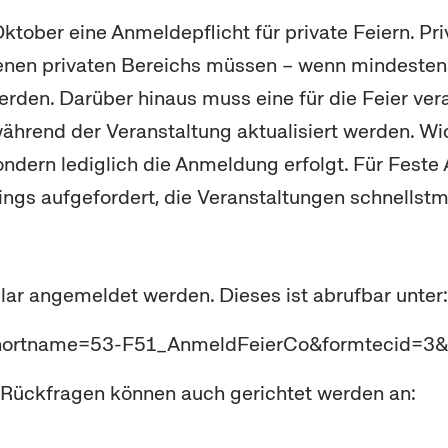
Oktober eine Anmeldepflicht für private Feiern. P
igenen privaten Bereichs müssen – wenn mindest
rden. Darüber hinaus muss eine für die Feier ver
während der Veranstaltung aktualisiert werden. W
dern lediglich die Anmeldung erfolgt. Für Feste 
rdings aufgefordert, die Veranstaltungen schnell
ular angemeldet werden. Dieses ist abrufbar unte
m?shortname=53-F51_AnmeldFeierCo&formtecid=
e Rückfragen können auch gerichtet werden an: