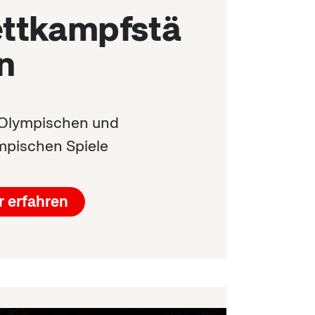
ttkampfstä
n
e Olympischen und
mpischen Spiele
 erfahren