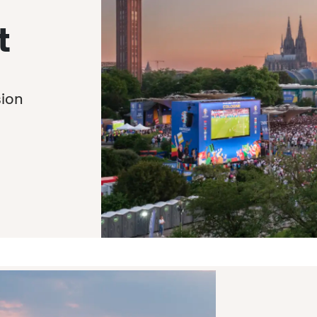
t
sion