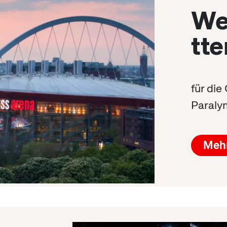
We
tte
für di
Paraly
Mehr