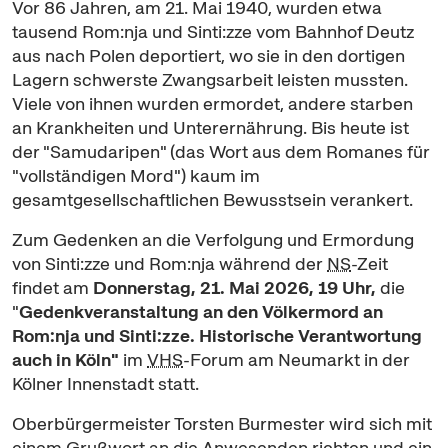
Vor 86 Jahren, am 21. Mai 1940, wurden etwa
tausend Rom:nja und Sinti:zze vom Bahnhof Deutz
aus nach Polen deportiert, wo sie in den dortigen
Lagern schwerste Zwangsarbeit leisten mussten.
Viele von ihnen wurden ermordet, andere starben
an Krankheiten und Unterernährung. Bis heute ist
der "Samudaripen" (das Wort aus dem Romanes für
"vollständigen Mord") kaum im
gesamtgesellschaftlichen Bewusstsein verankert.
Zum Gedenken an die Verfolgung und Ermordung
von Sinti:zze und Rom:nja während der
NS
-Zeit
findet am
Donnerstag, 21. Mai
2026, 19 Uhr,
die
"
Gedenkveranstaltung an den Völkermord an
Rom:nja und Sinti:zze. Historische Verantwortung
auch in Köln"
im
VHS
-Forum am Neumarkt in der
Kölner Innenstadt statt.
Oberbürgermeister Torsten Burmester wird sich mit
einem Grußwort an die Anwesenden richten und ein