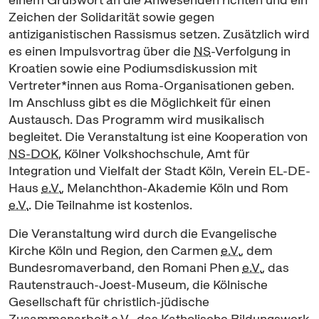
Zeichen der Solidarität sowie gegen
antiziganistischen Rassismus setzen. Zusätzlich wird
es einen Impulsvortrag über die
NS
-Verfolgung in
Kroatien sowie eine Podiumsdiskussion mit
Vertreter*innen aus Roma-Organisationen geben.
Im Anschluss gibt es die Möglichkeit für einen
Austausch. Das Programm wird musikalisch
begleitet. Die Veranstaltung ist eine Kooperation von
NS-DOK
, Kölner Volkshochschule, Amt für
Integration und Vielfalt der Stadt Köln, Verein EL-DE-
Haus
e.V.
, Melanchthon-Akademie Köln und Rom
e.V.
. Die Teilnahme ist kostenlos.
Die Veranstaltung wird durch die Evangelische
Kirche Köln und Region, den Carmen
e.V.
, dem
Bundesromaverband, den Romani Phen
e.V.
, das
Rautenstrauch-Joest-Museum, die Kölnische
Gesellschaft für christlich-jüdische
Zusammenarbeit
e.V.
, das Katholische Bildungswerk