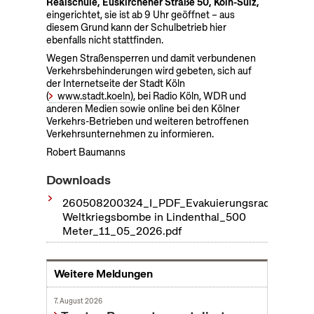
Realschule, Euskirchener Straße 50, Köln-Sülz,
eingerichtet, sie ist ab 9 Uhr geöffnet – aus
diesem Grund kann der Schulbetrieb hier
ebenfalls nicht stattfinden.
Wegen Straßensperren und damit verbundenen
Verkehrsbehinderungen wird gebeten, sich auf
der Internetseite der Stadt Köln
(
www.stadt.koeln
), bei Radio Köln, WDR und
anderen Medien sowie online bei den Kölner
Verkehrs-Betrieben und weiteren betroffenen
Verkehrsunternehmen zu informieren.
Robert Baumanns
Downloads
260508200324_I_PDF_Evakuierungsradius
Weltkriegsbombe in Lindenthal_500
Meter_11_05_2026.pdf
Weitere Meldungen
7. August 2026