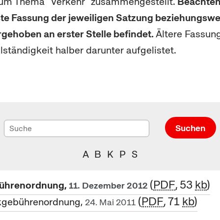
zum Thema "Verkehr" zusammengestellt.
Beachten 
lste Fassung der jeweiligen Satzung beziehungsw
rgehoben an erster Stelle befindet.
Ältere Fassun
llständigkeit halber darunter aufgelistet.
Suchen
A
B
K
P
S
PDF
, 53
kb
ührenordnung,
11. Dezember 2012
PDF
, 71
kb
gebührenordnung,
24. Mai 2011