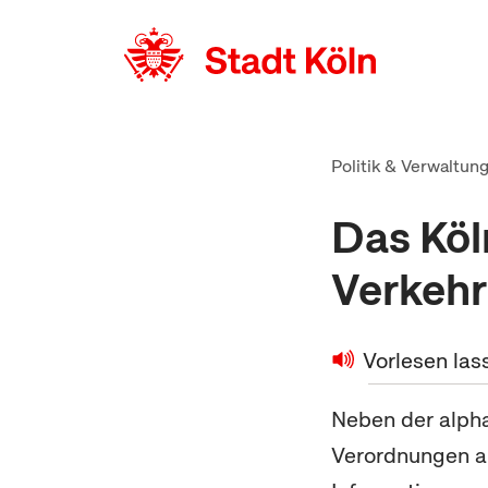
zum Inhalt springen
Politik & Verwaltun
Das Köl
Verkehr
Vorlesen las
Neben der alpha
Verordnungen au