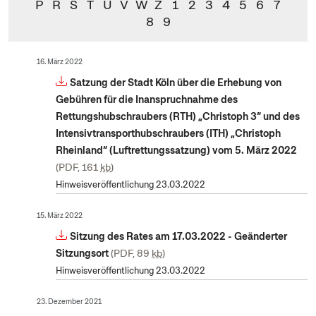
P
R
S
T
U
V
W
Z
1
2
3
4
5
6
7
8
9
16. März 2022
Satzung der Stadt Köln über die Erhebung von
Gebühren für die Inanspruchnahme des
Rettungshubschraubers (RTH) „Christoph 3“ und des
Intensivtransporthubschraubers (ITH) „Christoph
Rheinland“ (Luftrettungssatzung) vom 5. März 2022
PDF, 161
kb
Hinweisveröffentlichung 23.03.2022
15. März 2022
Sitzung des Rates am 17.03.2022 - Geänderter
Sitzungsort
PDF, 89
kb
Hinweisveröffentlichung 23.03.2022
23. Dezember 2021