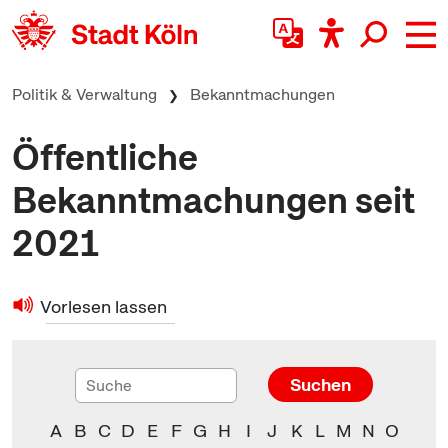
zum Inhalt springen
Politik & Verwaltung
Bekanntmachungen
Öffentliche
Bekanntmachungen seit
2021
Vorlesen lassen
Suchen
A
B
C
D
E
F
G
H
I
J
K
L
M
N
O