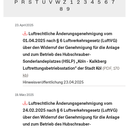
P
R
S
T
U
V
W
Z
1
2
3
4
5
6
7
8
9
23. April 2025
Luftrechtliche Änderungsgenehmigung vom
01.04.2025 nach § 6 Luftverkehrsgesetz (LuftVG)
über den Widerruf der Genehmigung für die Anlage
und zum Betrieb des Hubschrauber-
Sonderlandeplatzes (HSLP) „Köln - Kalkberg
Luftrettungsbetriebsstation“ der Stadt Köl
PDF, 170
kb
Hinweisveröffentlichung 23.04.2025
19. März 2025
Luftrechtliche Änderungsgenehmigung vom
24.02.2025 nach § 6 Luftverkehrsgesetz (LuftVG)
über den Widerruf der Genehmigung für die Anlage
und zum Betrieb des Hubschrauber-