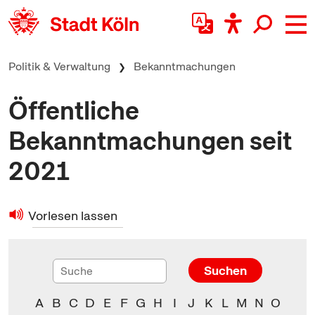
zum Inhalt springen
Politik & Verwaltung
Bekanntmachungen
Öffentliche
Bekanntmachungen seit
2021
Vorlesen lassen
Suchen
A
B
C
D
E
F
G
H
I
J
K
L
M
N
O