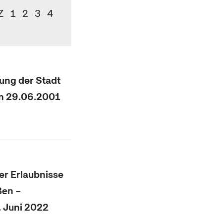
Z
1
2
3
4
ung der Stadt
om 29.06.2001
er Erlaubnisse
ßen –
 Juni 2022