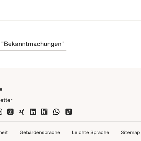
ht "Bekanntmachungen"
e
etter
heit
Gebärdensprache
Leichte Sprache
Sitemap