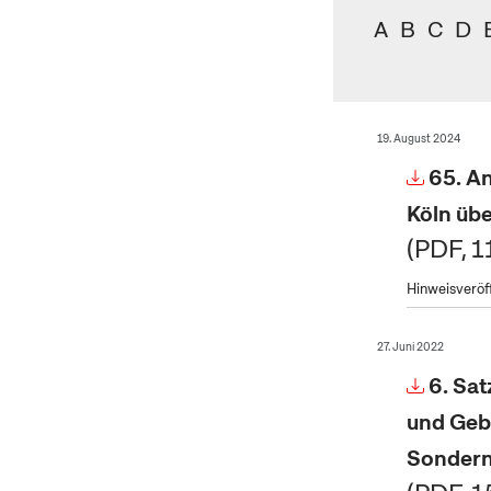
A
B
C
D
19. August 2024
65. A
Köln üb
PDF, 
Hinweisveröf
27. Juni 2022
6. Sat
und Geb
Sondern