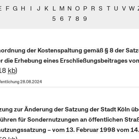
E
F
G
H
I
J
K
L
M
N
O
P
R
S
T
U
V
W
5
6
7
8
9
nordnung der Kostenspaltung gemäß § 8 der Satz
er die Erhebung eines Erschließungsbeitrages v
118
kb
fentlichung 28.08.2024
zung zur Änderung der Satzung der Stadt Köln üb
ühren für Sondernutzungen an öffentlichen Stra
utzungssatzung – vom 13. Februar 1998 vom 14.