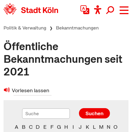
zum Inhalt springen
Politik & Verwaltung
Bekanntmachungen
Öffentliche
Bekanntmachungen seit
2021
Vorlesen lassen
Suchen
A
B
C
D
E
F
G
H
I
J
K
L
M
N
O