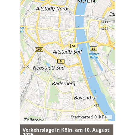
Stadtkarte 2.0 © Regionalverband Ruhr und Kooperationspartner (Lizenz: dl-de/by-2-0), Datengrundlagen: ALKIS, ATKIS - © Land NRW/Katasterämter (Lizenz: dl-de/zero-2-0) und OpenStreetMap (License: ODbL)
Verkehrslage in Köln, am
10. August
2026