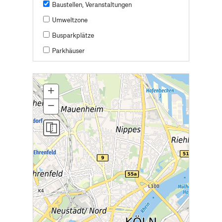
Baustellen, Veranstaltungen
Umweltzone
Busparkplätze
Parkhäuser
+
Zoom
In
−
Zoom
Out