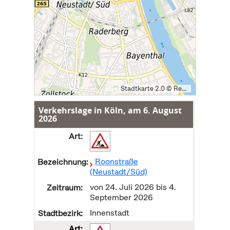
Stadtkarte 2.0 © Regionalverband Ruhr und Kooperationspartner (Lizenz: dl-de/by-2-0), Datengrundlagen: ALKIS, ATKIS - © Land NRW/Katasterämter (Lizenz: dl-de/zero-2-0) und OpenStreetMap (License: ODbL)
Verkehrslage in Köln, am
6. August
2026
Roonstraße
(Neustadt/Süd)
von
24. Juli 2026
bis
4.
September 2026
Innenstadt