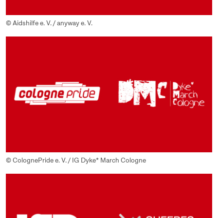
© Aidshilfe e. V. / anyway e. V.
© ColognePride e. V. / IG Dyke* March Cologne