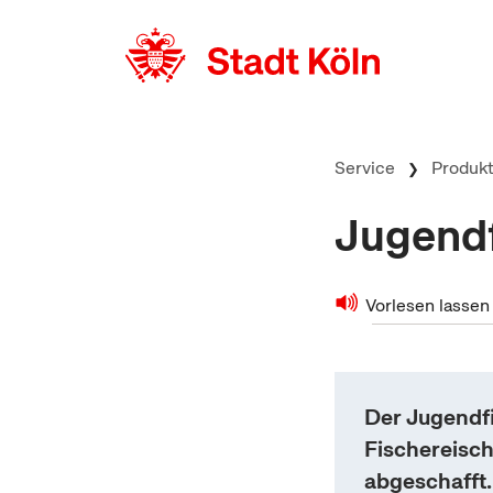
zum Inhalt springen
Service
Produk
Jugendf
Vorlesen lassen
Der Jugendf
Fischereisc
abgeschafft