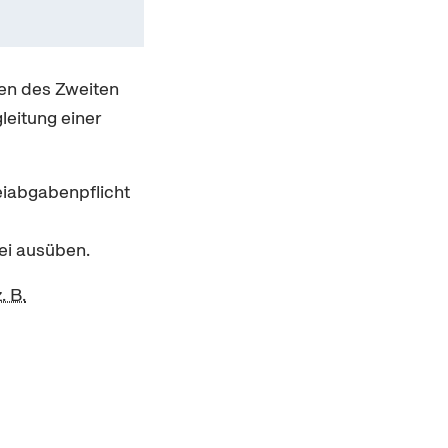
ten des Zweiten
leitung einer
eiabgabenpflicht
ei ausüben.
z. B.
.