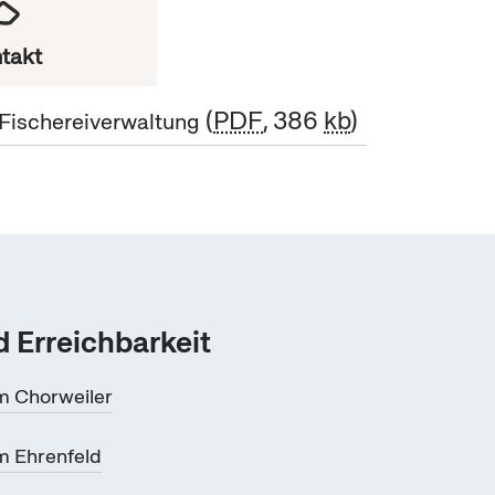
takt
PDF
, 386
kb
 Fischereiverwaltung
 Erreichbarkeit
m Chorweiler
 Ehrenfeld