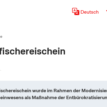
Deutsch
te
ischereischein
ischereischein wurde im Rahmen der Modernisie
heinwesens als Maßnahme der Entbürokratisieru
.