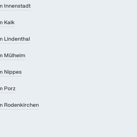
 Innenstadt
m Kalk
 Lindenthal
m Mülheim
m Nippes
m Porz
m Rodenkirchen