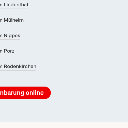
 Lindenthal
m Mülheim
m Nippes
m Porz
m Rodenkirchen
inbarung
online