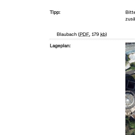
Tipp:
Bitt
zusä
Blaubach
PDF
, 179
kb
Lageplan: