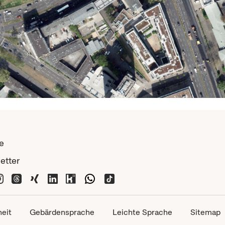
e
etter
heit
Gebärdensprache
Leichte Sprache
Sitemap