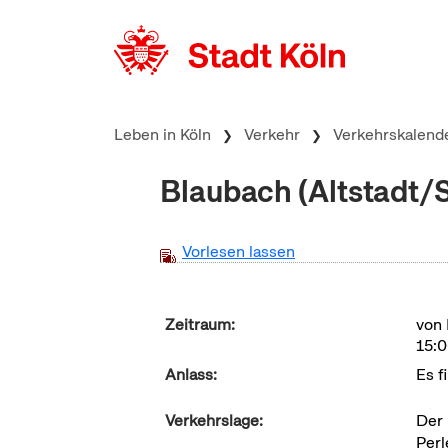
zum Inhalt springen
Leben in Köln
Verkehr
Verkehrskalend
Blaubach (Altstadt/
Vorlesen lassen
Zeitraum:
von 
15:0
Anlass:
Es f
Verkehrslage:
Der 
Perl