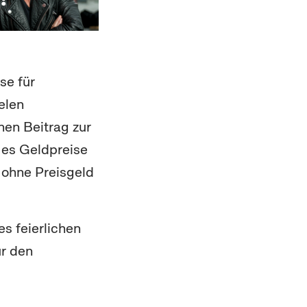
se für
elen
en Beitrag zur
 es Geldpreise
ohne Preisgeld
s feierlichen
ür den