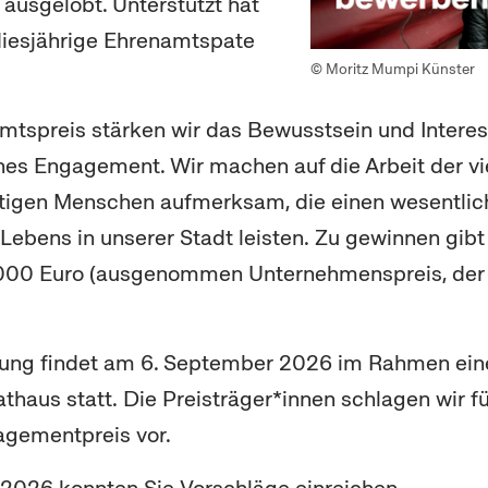
ausgelobt. Unterstützt hat
 diesjährige Ehrenamtspate
© Moritz Mumpi Künster
tspreis stärken wir das Bewusstsein und Interes
ches
Engagement
. Wir machen auf die Arbeit der vi
tigen Menschen aufmerksam, die einen wesentlich
Lebens in unserer Stadt leisten. Zu gewinnen gibt
.000 Euro (ausgenommen Unternehmenspreis, der 
hung findet am 6. September 2026 im Rahmen eine
haus statt. Die Preisträger*innen schlagen wir f
agement
preis vor.