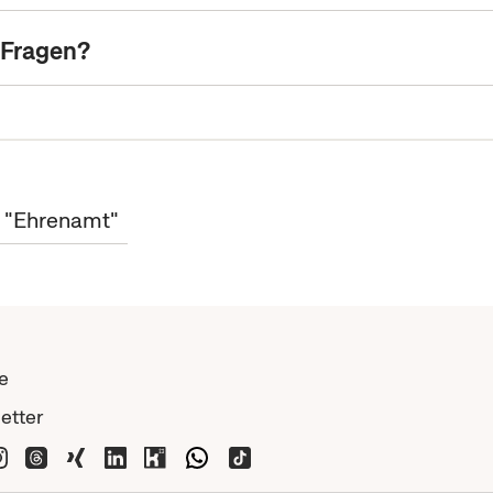
 Fragen?
t "Ehrenamt"
e
etter