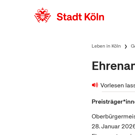
zum Inhalt springen
Leben in Köln
G
Ehrenam
Vorlesen las
Preisträger*inn
Oberbürgermeis
28. Januar 2026