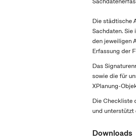
Sachdatenerfas
Die städtische A
Sachdaten. Sie i
den jeweiligen A
Erfassung der 
Das Signaturenr
sowie die für u
XPlanung-Objekt
Die
Check
liste
und unterstützt
Downloads