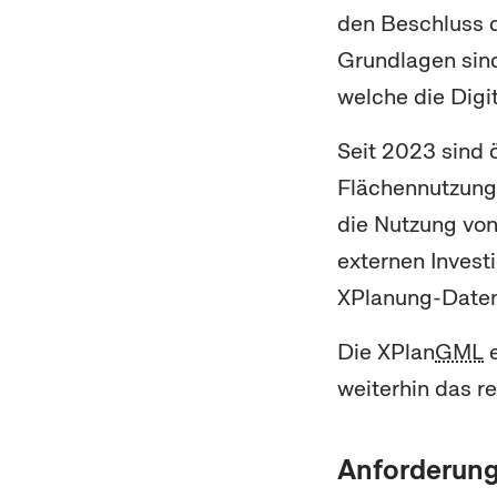
den Beschluss
Grundlagen sin
welche die Digi
Seit 2023 sind 
Flächennutzungs
die Nutzung vo
externen Invest
XPlanung-Daten 
Die XPlan
GML
e
weiterhin das r
Anforderung