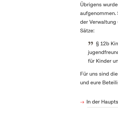
Übrigens wurde
aufgenommen. Si
der Verwaltung u
Sätze:
§ 12b Kin
jugendfreund
für Kinder u
Für uns sind di
und eure Beteil
In der Haupt