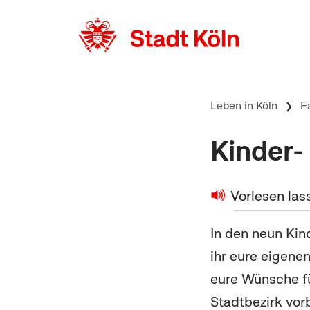
zum Inhalt springen
Leben in Köln
F
Kinder-
Vorlesen las
In den neun Kin
ihr eure eigene
eure Wünsche fü
Stadtbezirk vor