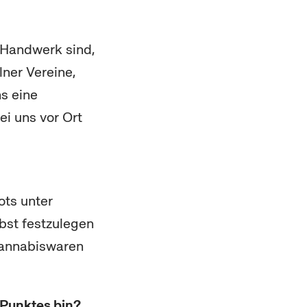
Handwerk sind,
ner Vereine,
ns eine
ei uns vor Ort
ots unter
bst festzulegen
 Cannabiswaren
sPunktes bin?