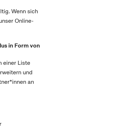
ltig. Wenn sich
 unser
Online
-
Plus in Form von
 einer Liste
erweitern und
rtner*innen an
r