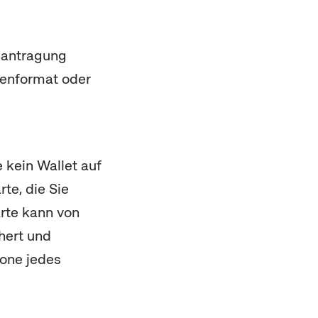
Beantragung
tenformat oder
e kein
Wallet
auf
te, die Sie
arte kann von
hert und
one
jedes