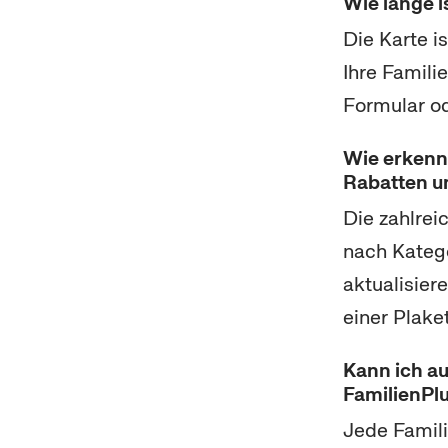
Wie lange i
Die Karte i
Ihre Famili
Formular od
Wie erkenne
Rabatten u
Die zahlrei
nach Katego
aktualisier
einer Plaket
Kann ich au
FamilienPl
Jede Famili