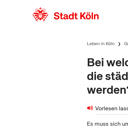
zum Inhalt springen
Leben in Köln
G
Bei we
die stä
werden
Vorlesen las
Es muss sich u