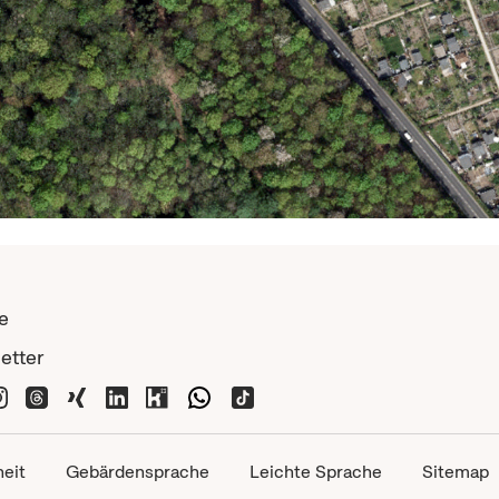
e
etter
heit
Gebärdensprache
Leichte Sprache
Sitemap