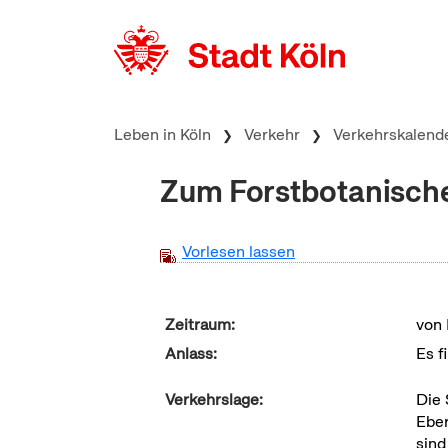
zum Inhalt springen
Leben in Köln
Verkehr
Verkehrskalend
Zum Forstbotanisch
Vorlesen lassen
Zeitraum:
von 
Anlass:
Es f
Verkehrslage:
Die 
Eber
sind