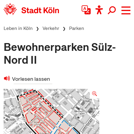
zum Inhalt springen
Leben in Köln
Verkehr
Parken
Bewohnerparken Sülz-
Nord II
Vorlesen lassen