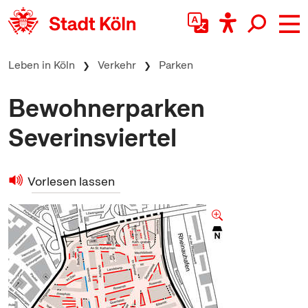
zum Inhalt springen
Leben in Köln
Verkehr
Parken
Bewohnerparken
Severinsviertel
Vorlesen lassen