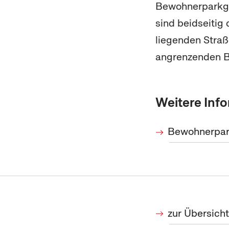
Bewohnerparkge
sind beidseitig
liegenden Straß
angrenzenden B
Weitere Inf
Bewohnerpark
zur Übersich