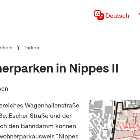
Deutsch
erkehr
Parken
rparken in Nippes II
sen
ereiches Wagenhallenstraße,
e, Escher Straße und der
rch den Bahndamm können
wohnerparkausweis "Nippes