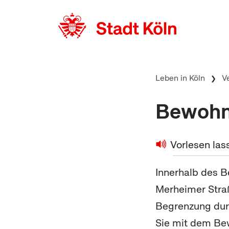
zum Inhalt springen
Leben in Köln
V
Bewohne
Vorlesen las
Innerhalb des B
Merheimer Straß
Begrenzung du
Sie mit dem Be