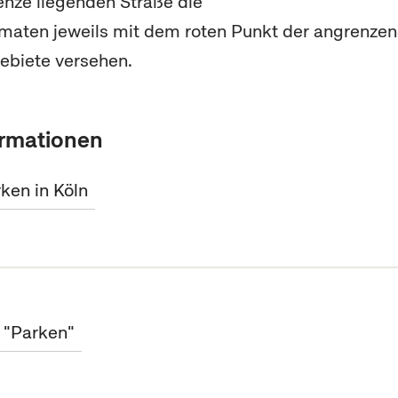
nze liegenden Straße die
maten jeweils mit dem roten Punkt der angrenze
biete versehen.
ormationen
en in Köln
t "Parken"