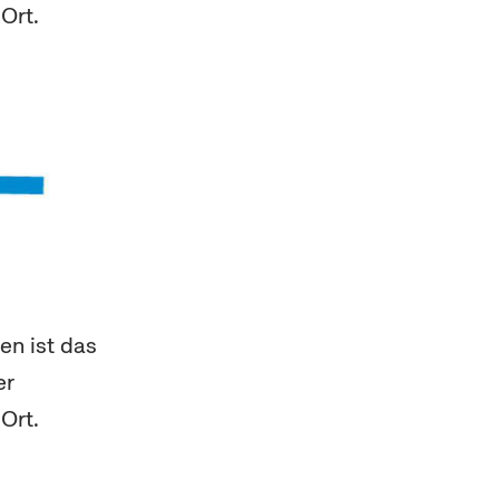
Ort.
en ist das
er
Ort.