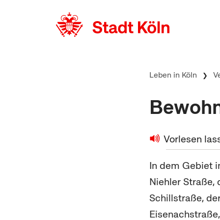
zum Inhalt springen
Leben in Köln
V
Bewohn
Vorlesen las
In dem Gebiet i
Niehler Straße, 
Schillstraße, d
Eisenachstraße,