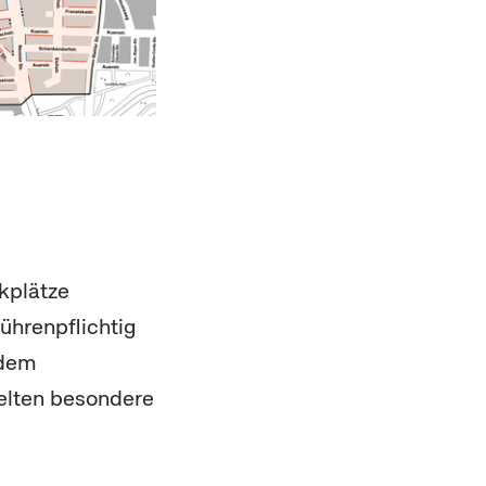
kplätze
ührenpflichtig
 dem
elten besondere