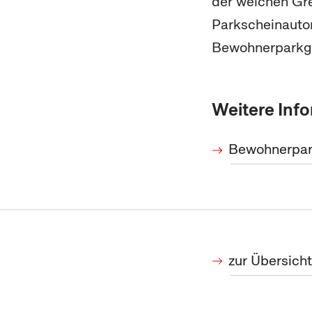
der weichen Gre
Parkscheinauto
Bewohnerparkge
Weitere Inf
Bewohnerpark
zur Übersich