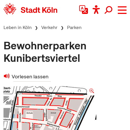
zum Inhalt springen
Leben in Köln
Verkehr
Parken
Bewohnerparken
Kunibertsviertel
Vorlesen lassen