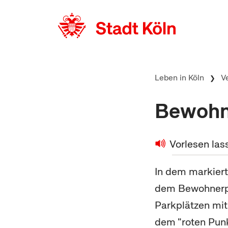
zum Inhalt springen
Leben in Köln
V
Bewohn
Vorlesen las
In dem markiert
dem Bewohnerpa
Parkplätzen mi
dem "roten Punk