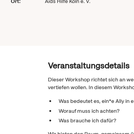
Ort:
Aids Hilfe Köln e. V.
Veranstaltungsdetails
Dieser
Workshop
richtet sich an w
vertiefen wollen. In diesem
Worksh
Was bedeutet es, ein*e
Ally
in 
Worauf muss ich achten?
Was brauche ich dafür?
Wir bieten den Raum, gemeinsam üb