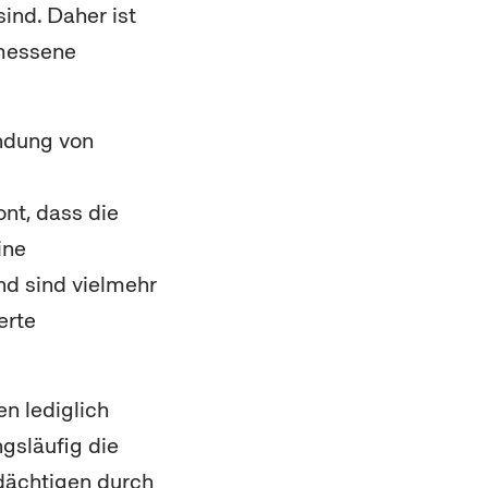
nd. Daher ist
emessene
endung von
nt, dass die
ine
end sind vielmehr
erte
en lediglich
ngsläufig die
rdächtigen durch