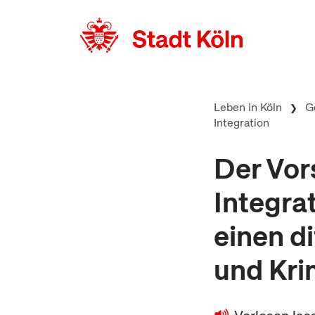
zum Inhalt springen
Leben in Köln
G
Integration
Der Vor
Integra
einen di
und Kri