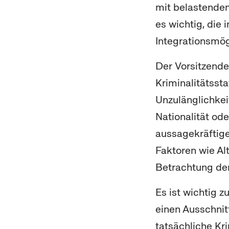
mit belastende
es wichtig, die
Integrationsmög
Der Vorsitzende
Kriminalitätssta
Unzulänglichkei
Nationalität od
aussagekräftigen
Faktoren wie Alt
Betrachtung der
Es ist wichtig z
einen Ausschnitt
tatsächliche Kr