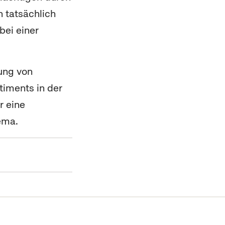
h tatsächlich
bei einer
dung von
timents in der
r eine
ema.