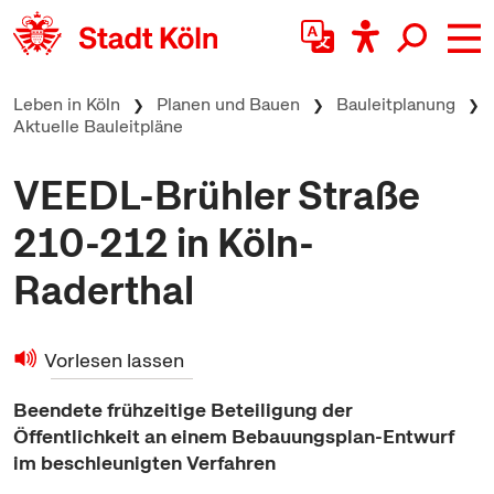
zum Inhalt springen
Leben in Köln
Planen und Bauen
Bauleitplanung
Aktuelle Bauleitpläne
VEEDL-Brühler Straße
210-212 in Köln-
Raderthal
Vorlesen lassen
Beendete frühzeitige Beteiligung der
Öffentlichkeit an einem Bebauungsplan-Entwurf
im beschleunigten Verfahren