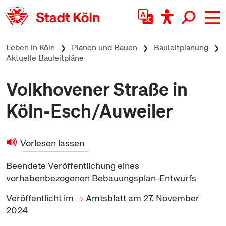
zum Inhalt springen
Leben in Köln
Planen und Bauen
Bauleitplanung
Aktuelle Bauleitpläne
Volkhovener Straße in
Köln-Esch/Auweiler
Vorlesen lassen
Beendete Veröffentlichung eines
vorhabenbezogenen Bebauungsplan-Entwurfs
Veröffentlicht im
Amtsblatt
am 27. November
2024