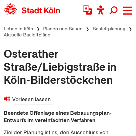
zum Inhalt springen
Leben in Köln
Planen und Bauen
Bauleitplanung
Aktuelle Bauleitpläne
Osterather
Straße/Liebigstraße in
Köln-Bilderstöckchen
Vorlesen lassen
Beendete Offenlage eines Bebauungsplan-
Entwurfs im vereinfachten Verfahren
Ziel der Planung ist es, den Ausschluss von