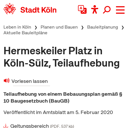
zum Inhalt springen
Leben in Köln
Planen und Bauen
Bauleitplanung
Aktuelle Bauleitpläne
Hermeskeiler Platz in
Köln-Sülz, Teilaufhebung
Vorlesen lassen
Teilaufhebung von einem Bebauungsplan gemäß §
10 Baugesetzbuch (BauGB)
Veröffentlicht im Amtsblatt am 5. Februar 2020
Geltungsbereich
PDF
, 537
kb