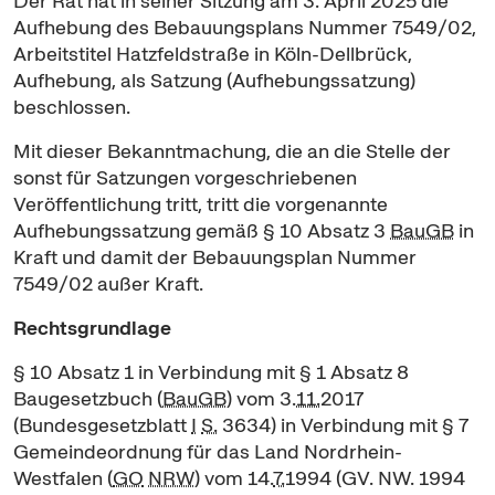
Der Rat hat in seiner Sitzung am 3. April 2025 die
Aufhebung des Bebauungsplans Nummer 7549/02,
Arbeitstitel Hatzfeldstraße in Köln-Dellbrück,
Aufhebung, als Satzung (Aufhebungssatzung)
beschlossen.
Mit dieser Bekanntmachung, die an die Stelle der
sonst für Satzungen vorgeschriebenen
Veröffentlichung tritt, tritt die vorgenannte
Aufhebungssatzung gemäß § 10 Absatz 3
BauGB
in
Kraft und damit der Bebauungsplan Nummer
7549/02 außer Kraft.
Rechtsgrundlage
§ 10 Absatz 1 in Verbindung mit § 1 Absatz 8
Baugesetzbuch (
BauGB
) vom 3.
11.
2017
(Bundesgesetzblatt
I
S.
3634) in Verbindung mit § 7
Gemeindeordnung für das Land Nordrhein-
Westfalen (
GO
NRW
) vom 14.
7.
1994 (GV. NW. 1994