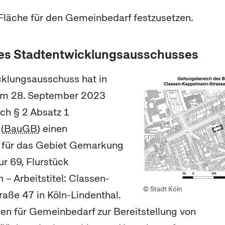
ne Fläche für den Gemeinbedarf festzusetzen.
es Stadtentwicklungsausschusses
cklungsausschuss hat in
 am 28. September 2023
ch § 2 Absatz 1
(
BauGB
) einen
für das Gebiet Gemarkung
ur 69, Flurstück
 – Arbeitstitel: Classen-
© Stadt Köln
ße 47 in Köln-Lindenthal.
chen für Gemeinbedarf zur Bereitstellung von