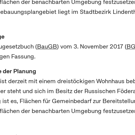
lächen der benachbarten Umgebung festzusetzen
bauungsplangebiet liegt im Stadtbezirk Lindentha
ge
ugesetzbuch (
BauGB
) vom 3. November 2017 (
BG
tigen Fassung.
e der Planung
ist derzeit mit einem dreistöckigen Wohnhaus beb
eer steht und sich im Besitz der Russischen Födera
 ist es, Flächen für Gemeinbedarf zur Bereitstell
lächen der benachbarten Umgebung festzusetze