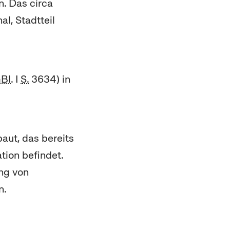
. Das circa
l, Stadtteil
Bl
. I
S.
3634) in
aut, das bereits
tion befindet.
ung von
n.