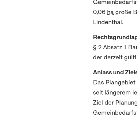
Gemeinbedarfsf
0,06
ha
große Be
Lindenthal.
Rechtsgrundla
§ 2 Absatz 1 Ba
der derzeit gül
Anlass und Ziel
Das Plangebiet 
seit längerem l
Ziel der Planung
Gemeinbedarfsf