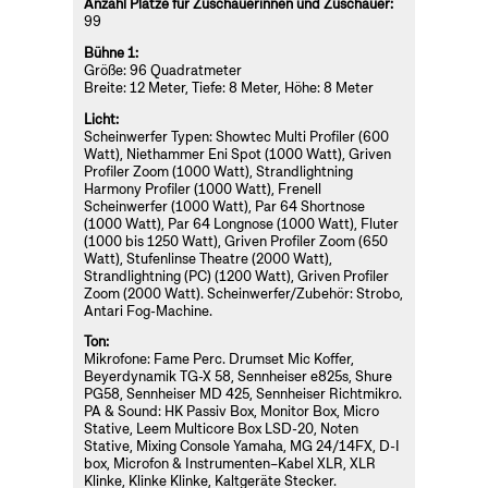
Anzahl Plätze für Zuschauerinnen und Zuschauer:
99
Bühne 1:
Größe: 96 Quadratmeter
Breite: 12 Meter, Tiefe: 8 Meter, Höhe: 8 Meter
Licht:
Scheinwerfer Typen: Showtec Multi Profiler (600
Watt), Niethammer Eni Spot (1000 Watt), Griven
Profiler Zoom (1000 Watt), Strandlightning
Harmony Profiler (1000 Watt), Frenell
Scheinwerfer (1000 Watt), Par 64 Shortnose
(1000 Watt), Par 64 Longnose (1000 Watt), Fluter
(1000 bis 1250 Watt), Griven Profiler Zoom (650
Watt), Stufenlinse Theatre (2000 Watt),
Strandlightning (PC) (1200 Watt), Griven Profiler
Zoom (2000 Watt). Scheinwerfer/Zubehör: Strobo,
Antari Fog-Machine.
Ton:
Mikrofone: Fame Perc. Drumset Mic Koffer,
Beyerdynamik TG-X 58, Sennheiser e825s, Shure
PG58, Sennheiser MD 425, Sennheiser Richtmikro.
PA & Sound: HK Passiv Box, Monitor Box, Micro
Stative, Leem Multicore Box LSD-20, Noten
Stative, Mixing Console Yamaha, MG 24/14FX, D-I
box, Microfon & Instrumenten–Kabel XLR, XLR
Klinke, Klinke Klinke, Kaltgeräte Stecker.