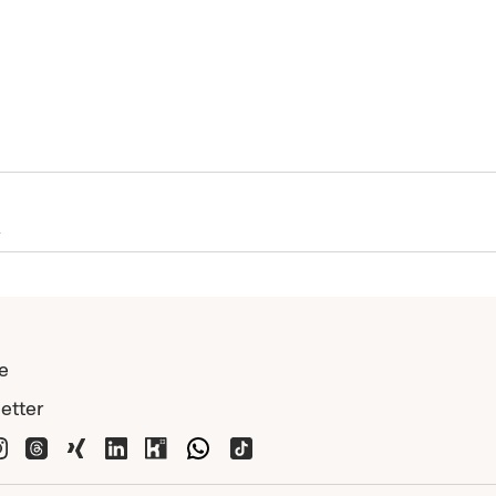
e
etter