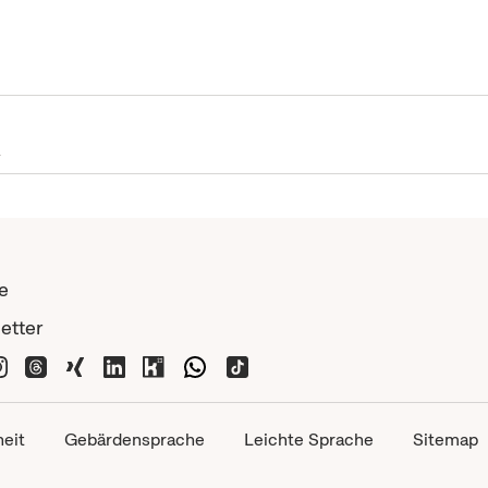
e
etter
heit
Gebärdensprache
Leichte Sprache
Sitemap