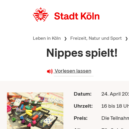
zum Inhalt springen
Leben in Köln
Freizeit, Natur und Sport
Nippes spielt!
Vorlesen lassen
Datum:
24. April 2
Uhrzeit:
16 bis 18 U
Preis:
Die Teilnahm