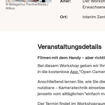
Alter:
Der Worksho
© Bildagentur PantherMedia /
Erwachsene
Milkos
Ort:
Interim Zent
Veranstaltungsdetails
Filmen mit dem
Handy
– aber richti
Bei diesem
Workshop
geben wir Ih
in die kostenlose
App
"
Open Camer
Anschließend lernen Sie, wie Sie d
nutzbare – Kameratechnik einsetzen
jenseits vom alltäglichen "einfach m
Der Termin findet im Workshopraum 