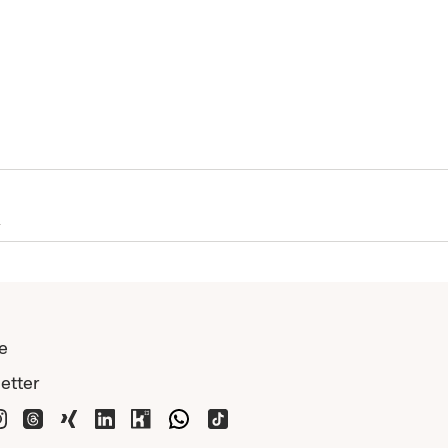
e
etter