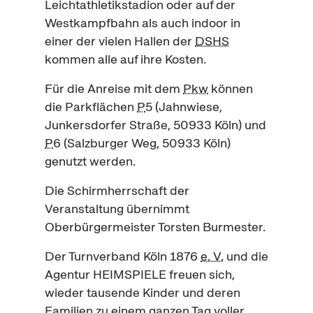
Leichtathletikstadion oder auf der
Westkampfbahn als auch
indoor
in
einer der vielen Hallen der
DSHS
kommen alle auf ihre Kosten.
Für die Anreise mit dem
Pkw
können
die Parkflächen
P
5 (Jahnwiese,
Junkersdorfer Straße, 50933 Köln) und
P
6 (Salzburger Weg, 50933 Köln)
genutzt werden.
Die Schirmherrschaft der
Veranstaltung übernimmt
Oberbürgermeister Torsten Burmester.
Der Turnverband Köln 1876
e. V.
und die
Agentur HEIMSPIELE freuen sich,
wieder tausende Kinder und deren
Familien zu einem ganzen Tag voller