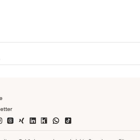
e
etter